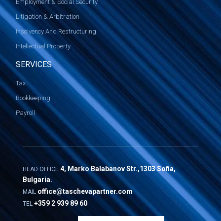
Employment & Social Security
Litigation & Arbitration
Insolvency And Restructuring
Intellectual Property
SERVICES
Tax
Bookkeeping
Payroll
4, Marko Balabanov Str.,1303 Sofia,
HEAD OFFICE
Bulgaria.
office@taschevapartner.com
MAIL
+359 2 939 89 60
TEL