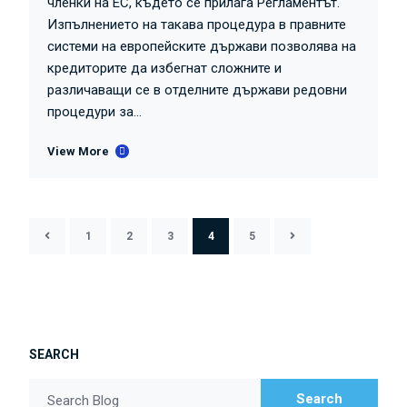
членки на ЕС, където се прилага Регламентът.
Изпълнението на такава процедура в правните
системи на европейските държави позволява на
кредиторите да избегнат сложните и
различаващи се в отделните държави редовни
процедури за...
View More
1
2
3
4
5
SEARCH
Search
Search Blog