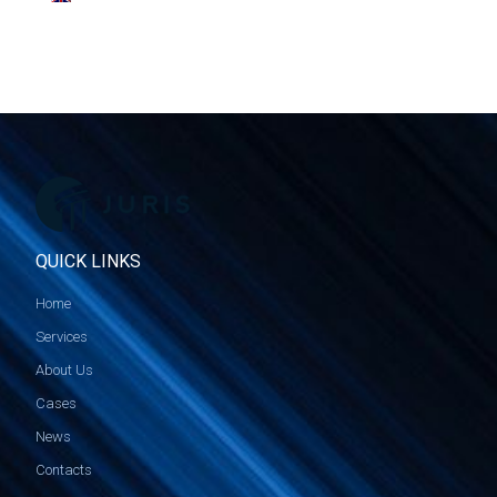
QUICK LINKS
Home
Services
About Us
Cases
News
Contacts