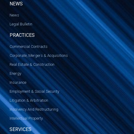
NEWS
News
Legal Bulletin
PRACTICES
Commercial Contracts
Corporate, Mergers & Acquisitions
Real Estate & Construction
Energy
Insurance
Employment & Social Security
Litigation & Arbitration
Insolvency And Restructuring
Intellectual Property
SERVICES